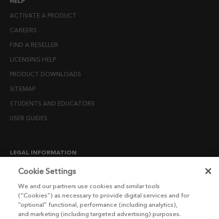
HELP
ACTIVATE A PRODUCT
CAREERS
FIND A RESELLER
LICENSING HELP
PRODUCT DOWNLOADS
SITEMAP
STUDENTS AND EDUCATORS
USER GUIDES
LEGAL INFORMATION
CANDIDATE PRIVACY NOTICE
Cookie Settings
COOKIE POLICY
We and our partners use cookies and similar tools
(“Cookies”) as necessary to provide digital services and for
END USER LICENSE AGREEMENTS
“optional” functional, performance (including analytics),
ENVIRONMENT POLICY
and marketing (including targeted advertising) purposes.