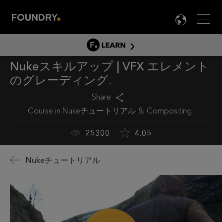
Men
LANG

LEARN
Nukeスキルアップ | VFX エレメント
LEARN HOME
のグレーディング
製品チュートリアル
Share
ドキュメント
Course in
Nukeチュートリアル
Compositing
EDUCATION
25300
4.05
Nukeチュートリアル