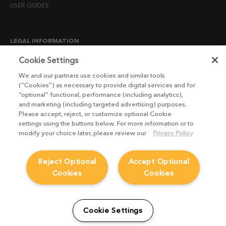
USER GUIDES
LEGAL INFORMATION
CANDIDATE PRIVACY NOTICE
Cookie Settings
COOKIE POLICY
We and our partners use cookies and similar tools
(“Cookies”) as necessary to provide digital services and for
END USER LICENSE AGREEMENTS
“optional” functional, performance (including analytics),
ENVIRONMENT POLICY
and marketing (including targeted advertising) purposes.
Please accept, reject, or customize optional Cookie
ESG MISSION STATEMENT
settings using the buttons below. For more information or to
LICENSE COMPLIANCE
modify your choice later, please review our
Privacy Policy
LICENSE TRANSFER POLICY
Reject Optional
Accept Optional
MODERN SLAVERY ACT STATEMENT
Cookies
Cookies
PRIVACY NOTICE
PRIVACY RIGHTS REQUEST FORM
WEBSITE TERMS AND CONDITIONS
Cookie Settings