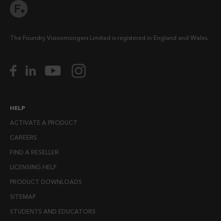
The Foundry Visionmongers Limited is registered in England and Wales.
HELP
ACTIVATE A PRODUCT
CAREERS
FIND A RESELLER
LICENSING HELP
PRODUCT DOWNLOADS
SITEMAP
STUDENTS AND EDUCATORS