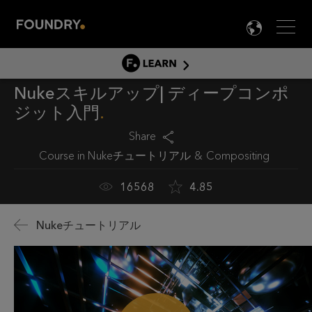
Men
LANG

LEARN
Nukeスキルアップ| ディープコンポ
LEARN HOME
ジット入門
製品チュートリアル
Share
ドキュメント
Course in
Nukeチュートリアル
Compositing
EDUCATION
16568
4.85
Nukeチュートリアル