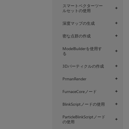
スマートベクターツー
+
ルセットの使用
深度マップの生成
+
密な点群の作成
+
ModelBuilderを使用す
+
る
3Dパーティクルの作成
+
PrmanRender
+
FurnaceCoreノード
+
BlinkScriptノードの使用
+
ParticleBlinkScriptノード
+
の使用