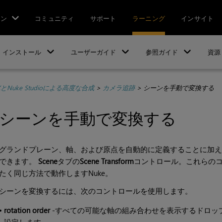
ョン
コミュニティ
サポート
ラーニング
インサイト
インストール
ユーザーガイド
参照ガイド
資源
XとNuke Studioによる高度な合成
>
カメラ追跡
>
シーンを手動で変換する
シーンを手動で変換する
グランドプレーン、軸、および原点を自動的に定義することに加え
できます。
Scene
タブの
Scene Transform
コントロール。これらの
たく同じ方法で動作します
Nuke
。
シーンを変換するには、次のコントロールを使用します。
•
rotation order
-すべての可能な軸の組み合わせを表示するドロッ
設定します。