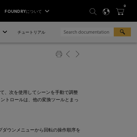
ITEM
0
SEARCH
LANGU
BA



FOUNDRYについて
チュートリアル
て、次を使用してシーンを手動で調整
コントロールは、他の変換ツールとまっ
プダウンメニューから回転の操作順序を