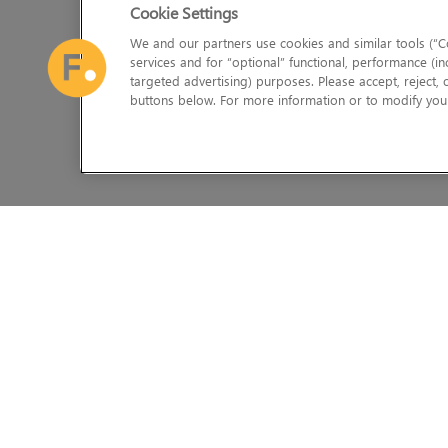
Cookie Settings
We and our partners use cookies and similar tools (“Co
services and for “optional” functional, performance (in
targeted advertising) purposes. Please accept, reject,
buttons below. For more information or to modify your
Foundry Visionmongers Limitedは、イングランドおよ
私たちに関しては
助けて