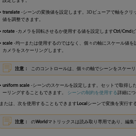
•
translate
-シーンの変換値を設定します。3Dビューアで軸をクリ
値を調整できます。
•
rotate
-カメラを回転させるか使用する値を設定します
Ctrl
/
Cmd
ビ
•
scale
-均一または使用するのではなく、個々の軸にスケール値を
カメラをスケーリングします。
注意：
このコントロールは、個々の軸でシーンをスケーリ
•
uniform scale
-シーンのスケールを設定します。セットで取得し
ーリングすることもできます。
シーンの制約を使用する
詳細につ
または、次を使用することもできます
Local
シーンで変換を実行す
注意：
の
World
マトリックスは読み取り専用であり、編集