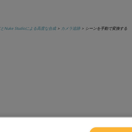
XとNuke Studioによる高度な合成
>
カメラ追跡
>
シーンを手動で変換する