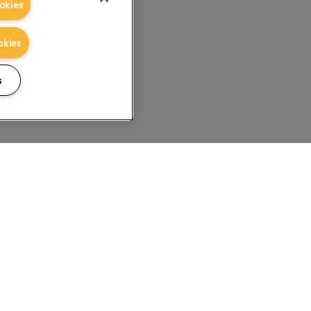
okies
okies
s