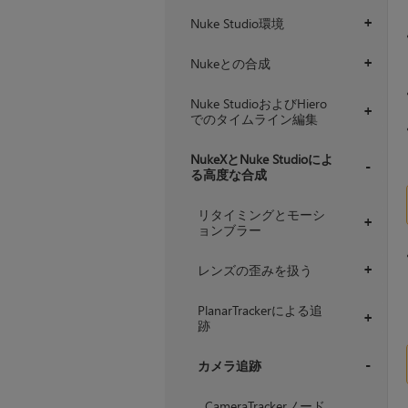
Nuke Studio環境
+
Nukeとの合成
+
Nuke StudioおよびHiero
+
でのタイムライン編集
NukeXとNuke Studioによ
る高度な合成
+
リタイミングとモーシ
+
ョンブラー
レンズの歪みを扱う
+
PlanarTrackerによる追
+
跡
カメラ追跡
+
CameraTrackerノード