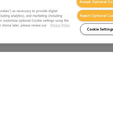
Accept Optional Co
okies”) as necessary to provide digital
Reject Optional Co
cluding analytics), and marketing (including
 or customize optional Cookie settings using the
 choice later, please review our
Privacy Policy
Cookie Setting
びウェールズで登録されています。
法律情報