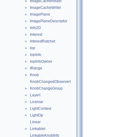
ImageCacheReadI
►
ImageCacheWriteI
►
ImagePlane
►
ImagePlaneDescriptor
►
Info2D
►
Interest
►
InterestRatchet
►
Iop
►
IopInfo
►
IopInfoOwner
►
IRange
►
Knob
►
KnobChangedObserverI
KnobChangeGroup
►
LayerI
►
License
►
LightContext
►
LightOp
►
Linear
LinkableI
►
LinkableKnobInfo