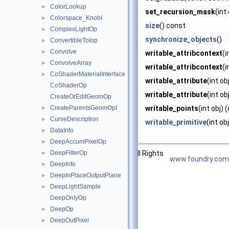
ColorLookup
►
set_recursion_mask
(int
Colorspace_KnobI
►
size
() const
ComplexLightOp
►
synchronize_objects
()
ConvertibleToIop
►
Convolve
►
writable_attribcontext
(i
ConvolveArray
►
writable_attribcontext
(i
CoShaderMaterialInterface
►
writable_attribute
(int o
CoShaderOp
writable_attribute
(int ob
CreateOrEditGeomOp
CreateParentsGeomOpI
writable_points
(int obj) 
►
CurveDescription
►
writable_primitive
(int obj
DataInfo
►
DeepAccumPixelOp
►
©2026 The Foundry Visionmongers, Ltd. All Rights
DeepFilterOp
►
www.foundry.com
Reserved.
DeepInfo
►
DeepInPlaceOutputPlane
►
DeepLightSample
►
DeepOnlyOp
DeepOp
►
DeepOutPixel
►