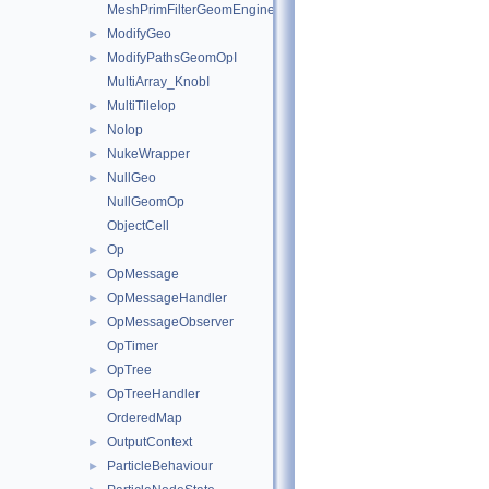
MeshPrimFilterGeomEngineI
ModifyGeo
►
ModifyPathsGeomOpI
►
MultiArray_KnobI
MultiTileIop
►
NoIop
►
NukeWrapper
►
NullGeo
►
NullGeomOp
ObjectCell
Op
►
OpMessage
►
OpMessageHandler
►
OpMessageObserver
►
OpTimer
OpTree
►
OpTreeHandler
►
OrderedMap
OutputContext
►
ParticleBehaviour
►