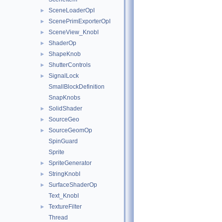
SceneLoaderOpI
►
ScenePrimExporterOpI
►
SceneView_KnobI
►
ShaderOp
►
ShapeKnob
►
ShutterControls
►
SignalLock
►
SmallBlockDefinition
SnapKnobs
SolidShader
►
SourceGeo
►
SourceGeomOp
►
SpinGuard
Sprite
SpriteGenerator
►
StringKnobI
►
SurfaceShaderOp
►
Text_KnobI
TextureFilter
►
Thread