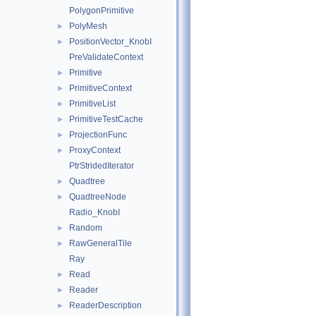
PolygonPrimitive
PolyMesh
►
PositionVector_KnobI
►
PreValidateContext
Primitive
►
PrimitiveContext
►
PrimitiveList
►
PrimitiveTestCache
►
ProjectionFunc
►
ProxyContext
►
PtrStridedIterator
Quadtree
►
QuadtreeNode
►
Radio_KnobI
Random
►
RawGeneralTile
►
Ray
Read
►
Reader
►
ReaderDescription
►