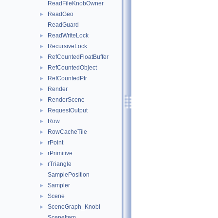
ReadFileKnobOwner
ReadGeo
►
ReadGuard
ReadWriteLock
►
RecursiveLock
►
RefCountedFloatBuffer
►
RefCountedObject
►
RefCountedPtr
►
Render
►
RenderScene
►
RequestOutput
►
Row
►
RowCacheTile
►
rPoint
►
rPrimitive
►
rTriangle
►
SamplePosition
Sampler
►
Scene
►
SceneGraph_KnobI
►
SceneItem