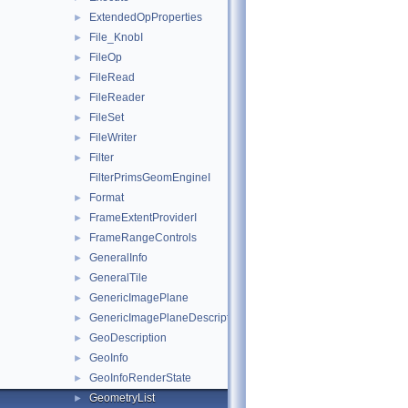
ExtendedOpProperties
►
File_KnobI
►
FileOp
►
FileRead
►
FileReader
►
FileSet
►
FileWriter
►
Filter
►
FilterPrimsGeomEngineI
Format
►
FrameExtentProviderI
►
FrameRangeControls
►
GeneralInfo
►
GeneralTile
►
GenericImagePlane
►
GenericImagePlaneDescriptor
►
GeoDescription
►
GeoInfo
►
GeoInfoRenderState
►
GeometryList
►