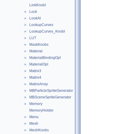
LinkKnobI
Lock
►
LookAt
►
LookupCurves
►
LookupCurves_KnobI
►
LUT
►
MaskKnobs
►
Material
►
MaterialBindingOpI
►
MaterialOpI
►
Matrix3
►
Matrix4
►
MatrixArray
►
MBParticleSpriteGenerator
►
MBSceneSpriteGenerator
►
Memory
►
MemoryHolder
Menu
►
Mesh
►
MeshKnobs
►