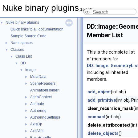
Nuke binary plugins
16.0.9
Nuke binary plugins
▼
DD::Image::Geome
Quick links to all documentation
Member List
Sample Source Code
Namespaces
►
Classes
▼
This is the complete list
Class List
▼
of members for
DD
▼
DD::Image::GeometryLis
Image
▼
including all inherited
MetaData
►
members.
SceneReaders
►
AnimationHolderI
add_object
(int obj)
AttribContext
►
add_primitive
(int obj, Pr
Attribute
►
clear_recursion_mask
(i
Authoring
►
compact
(int obj)
AuthoringSettings
►
AxisOp
►
delete_attribcontext
(in
AxisVals
►
delete_objects
()
BaseHandle
►