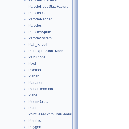
ParticleNodeState
►
ParticleNodeStateFactory
ParticleOp
►
ParticleRender
►
Particles
►
ParticlesSprite
►
ParticleSystem
►
Path_KnobI
►
PathExpression_KnobI
►
PathKnobs
►
Pixel
►
PixelIop
►
PlanarI
►
PlanarIop
►
PlanarReadInfo
►
Plane
►
PluginObject
►
Point
►
PointBasedPrimFilterGeomEngineI
PointList
►
Polygon
►