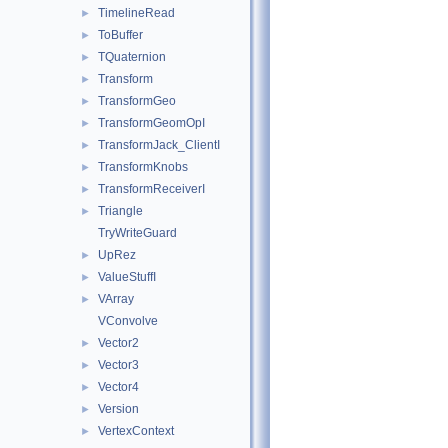
TimelineRead
►
ToBuffer
►
TQuaternion
►
Transform
►
TransformGeo
►
TransformGeomOpI
►
TransformJack_ClientI
►
TransformKnobs
►
TransformReceiverI
►
Triangle
►
TryWriteGuard
UpRez
►
ValueStuffI
►
VArray
►
VConvolve
Vector2
►
Vector3
►
Vector4
►
Version
►
VertexContext
►