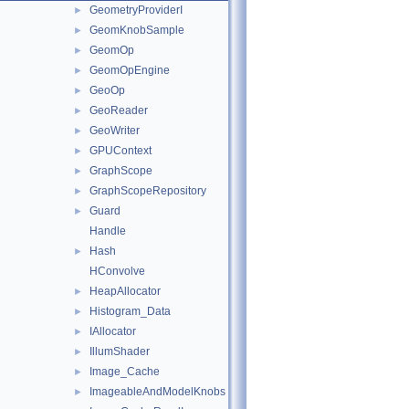
GeometryProviderI
►
GeomKnobSample
►
GeomOp
►
GeomOpEngine
►
GeoOp
►
GeoReader
►
GeoWriter
►
GPUContext
►
GraphScope
►
GraphScopeRepository
►
Guard
►
Handle
Hash
►
HConvolve
HeapAllocator
►
Histogram_Data
►
IAllocator
►
IllumShader
►
Image_Cache
►
ImageableAndModelKnobs
►