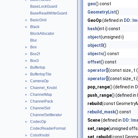
geo
() const
BaseLockGuard
GeometryList
()
BaseReadWriteGuard
BasicGrid
GeoOp
(defined in
DD::Im
►
Black
►
hash
(int i) const
BlockAllocator
object
(unsigned i)
Blur
object0
()
Box
►
objects
() const
Box2f
►
Box3
►
offset
() const
BufferIop
►
operator[]
(const size_t i
BufferIopTile
►
operator[]
(const size_t i
CameraOp
►
pop_range
() (defined in
D
Channel_KnobI
►
ChannelMap
►
push_range
() (defined in
ChannelPack
►
rebuild
(const Geometry
ChannelSet
►
rebuild_mask
() const
ChannelSetIterator
Scene
(defined in
DD::Im
CodecOp
►
set_range
(unsigned offs
CodecReaderFormat
ColorKnobI
►
set_rebuild
(const Geome