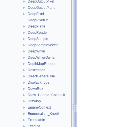
DeepOutputPixel
►
DeepOutputPlane
►
DeepPixel
►
DeepPixelOp
DeepPlane
►
DeepReader
►
DeepSample
►
DeepSampleVector
►
DeepWriter
►
DeepWriterOwner
►
DepthMapRender
►
Description
►
DirectGeneralTile
►
DisplayKnobs
►
DownRez
►
Draw_Handle_Callback
►
DrawIop
►
EngineContext
►
Enumeration_KnobI
►
Executable
►
Execute
►