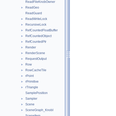
ReadFileKnobOwner
ReadGeo
►
ReadGuard
ReadWriteLock
►
RecursiveLock
►
RefCountedFloatBuffer
►
RefCountedObject
►
RefCountedPtr
►
Render
►
RenderScene
►
RequestOutput
►
Row
►
RowCacheTile
►
rPoint
►
rPrimitive
►
rTriangle
►
SamplePosition
Sampler
►
Scene
►
SceneGraph_KnobI
►
SceneItem