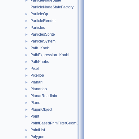
ParticleNodeState
►
ParticleNodeStateFactory
ParticleOp
►
ParticleRender
►
Particles
►
ParticlesSprite
►
ParticleSystem
►
Path_KnobI
►
PathExpression_KnobI
►
PathKnobs
►
Pixel
►
PixelIop
►
PlanarI
►
PlanarIop
►
PlanarReadInfo
►
Plane
►
PluginObject
►
Point
►
PointBasedPrimFilterGeomEngineI
PointList
►
Polygon
►