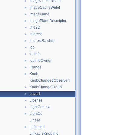
ImageCacheReadI
►
ImageCacheWriteI
►
ImagePlane
►
ImagePlaneDescriptor
►
Info2D
►
Interest
►
InterestRatchet
►
Iop
►
IopInfo
►
IopInfoOwner
►
IRange
►
Knob
►
KnobChangedObserverI
KnobChangeGroup
►
LayerI
►
License
►
LightContext
►
LightOp
►
Linear
LinkableI
►
LinkableKnobInfo