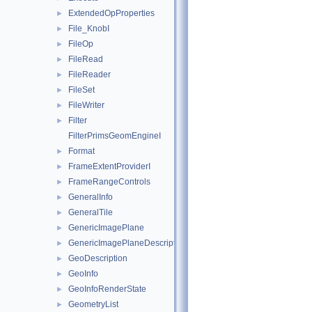
ExtendedOpProperties
►
File_KnobI
►
FileOp
►
FileRead
►
FileReader
►
FileSet
►
FileWriter
►
Filter
►
FilterPrimsGeomEngineI
Format
►
FrameExtentProviderI
►
FrameRangeControls
►
GeneralInfo
►
GeneralTile
►
GenericImagePlane
►
GenericImagePlaneDescriptor
►
GeoDescription
►
GeoInfo
►
GeoInfoRenderState
►
GeometryList
►