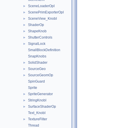
SceneLoaderOpI
►
ScenePrimExporterOpI
►
SceneView_KnobI
►
ShaderOp
►
ShapeKnob
►
ShutterControls
►
SignalLock
►
SmallBlockDefinition
SnapKnobs
SolidShader
►
SourceGeo
►
SourceGeomOp
►
SpinGuard
Sprite
SpriteGenerator
►
StringKnobI
►
SurfaceShaderOp
►
Text_KnobI
TextureFilter
►
Thread