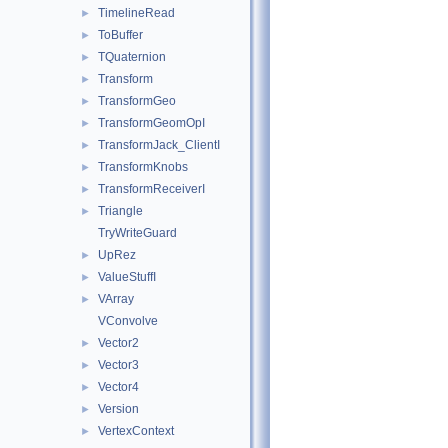
TimelineRead
►
ToBuffer
►
TQuaternion
►
Transform
►
TransformGeo
►
TransformGeomOpI
►
TransformJack_ClientI
►
TransformKnobs
►
TransformReceiverI
►
Triangle
►
TryWriteGuard
UpRez
►
ValueStuffI
►
VArray
►
VConvolve
Vector2
►
Vector3
►
Vector4
►
Version
►
VertexContext
►