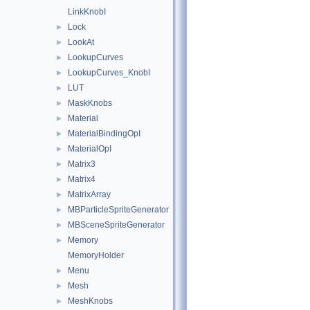
LinkKnobI
Lock
►
LookAt
►
LookupCurves
►
LookupCurves_KnobI
►
LUT
►
MaskKnobs
►
Material
►
MaterialBindingOpI
►
MaterialOpI
►
Matrix3
►
Matrix4
►
MatrixArray
►
MBParticleSpriteGenerator
►
MBSceneSpriteGenerator
►
Memory
►
MemoryHolder
Menu
►
Mesh
►
MeshKnobs
►