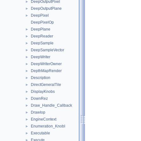
DeepOutputPixel
►
DeepOutputPlane
►
DeepPixel
►
DeepPixelOp
DeepPlane
►
DeepReader
►
DeepSample
►
DeepSampleVector
►
DeepWriter
►
DeepWriterOwner
►
DepthMapRender
►
Description
►
DirectGeneralTile
►
DisplayKnobs
►
DownRez
►
Draw_Handle_Callback
►
DrawIop
►
EngineContext
►
Enumeration_KnobI
►
Executable
►
Execute
►