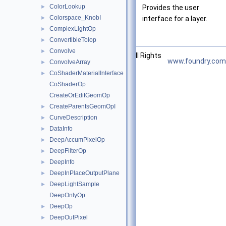
ColorLookup
Provides the user
►
Colorspace_KnobI
interface for a layer.
►
ComplexLightOp
►
ConvertibleToIop
►
Convolve
►
©2026 The Foundry Visionmongers, Ltd. All Rights
www.foundry.com
ConvolveArray
►
Reserved.
CoShaderMaterialInterface
►
CoShaderOp
CreateOrEditGeomOp
CreateParentsGeomOpI
►
CurveDescription
►
DataInfo
►
DeepAccumPixelOp
►
DeepFilterOp
►
DeepInfo
►
DeepInPlaceOutputPlane
►
DeepLightSample
►
DeepOnlyOp
DeepOp
►
DeepOutPixel
►