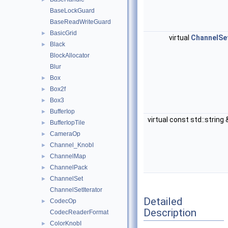
BaseLockGuard
BaseReadWriteGuard
BasicGrid
►
virtual
ChannelSe
Black
►
BlockAllocator
Blur
Box
►
Box2f
►
Box3
►
BufferIop
►
virtual const std::string
BufferIopTile
►
CameraOp
►
Channel_KnobI
►
ChannelMap
►
ChannelPack
►
ChannelSet
►
ChannelSetIterator
Detailed
CodecOp
►
Description
CodecReaderFormat
ColorKnobI
►