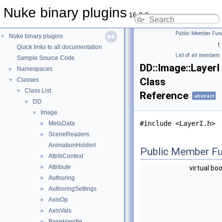
Nuke binary plugins
16.0.9
Public Member Func
Nuke binary plugins
▼
|
Quick links to all documentation
List of all members
Sample Source Code
DD::Image::LayerI
Namespaces
►
Class
Classes
▼
Class List
▼
Reference
abstract
DD
▼
Image
▼
#include <LayerI.h>
MetaData
►
SceneReaders
►
AnimationHolderI
Public Member Fu
AttribContext
►
Attribute
►
virtual bo
Authoring
►
AuthoringSettings
►
AxisOp
►
AxisVals
►
BaseHandle
►