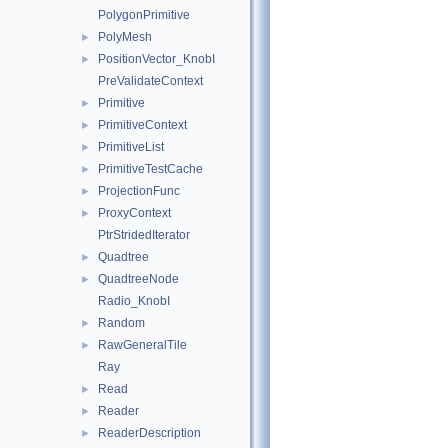
PolygonPrimitive
PolyMesh
►
PositionVector_KnobI
►
PreValidateContext
Primitive
►
PrimitiveContext
►
PrimitiveList
►
PrimitiveTestCache
►
ProjectionFunc
►
ProxyContext
►
PtrStridedIterator
Quadtree
►
QuadtreeNode
►
Radio_KnobI
Random
►
RawGeneralTile
►
Ray
Read
►
Reader
►
ReaderDescription
►