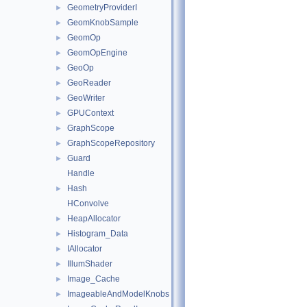
GeometryProviderI
►
GeomKnobSample
►
GeomOp
►
GeomOpEngine
►
GeoOp
►
GeoReader
►
GeoWriter
►
GPUContext
►
GraphScope
►
GraphScopeRepository
►
Guard
►
Handle
Hash
►
HConvolve
HeapAllocator
►
Histogram_Data
►
IAllocator
►
IllumShader
►
Image_Cache
►
ImageableAndModelKnobs
►