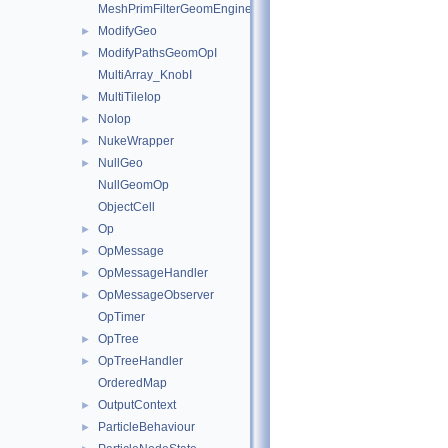
MeshPrimFilterGeomEngineI
ModifyGeo
►
ModifyPathsGeomOpI
►
MultiArray_KnobI
MultiTileIop
►
NoIop
►
NukeWrapper
►
NullGeo
►
NullGeomOp
ObjectCell
Op
►
OpMessage
►
OpMessageHandler
►
OpMessageObserver
►
OpTimer
OpTree
►
OpTreeHandler
►
OrderedMap
OutputContext
►
ParticleBehaviour
►