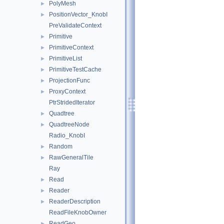
PolyMesh
►
PositionVector_KnobI
►
PreValidateContext
Primitive
►
PrimitiveContext
►
PrimitiveList
►
PrimitiveTestCache
►
ProjectionFunc
►
ProxyContext
►
PtrStridedIterator
Quadtree
►
QuadtreeNode
►
Radio_KnobI
Random
►
RawGeneralTile
►
Ray
Read
►
Reader
►
ReaderDescription
►
ReadFileKnobOwner
ReadGeo
►