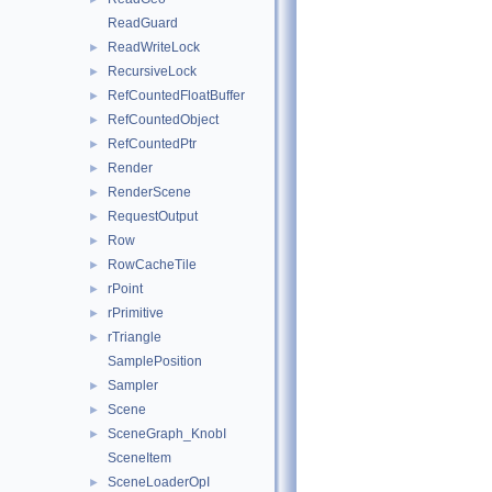
ReadGuard
ReadWriteLock
►
RecursiveLock
►
RefCountedFloatBuffer
►
RefCountedObject
►
RefCountedPtr
►
Render
►
RenderScene
►
RequestOutput
►
Row
►
RowCacheTile
►
rPoint
►
rPrimitive
►
rTriangle
►
SamplePosition
Sampler
►
Scene
►
SceneGraph_KnobI
►
SceneItem
SceneLoaderOpI
►