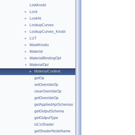
LinkKnobI
Lock
►
LookAt
►
LookupCurves
►
LookupCurves_KnobI
►
LUT
►
MaskKnobs
►
Material
►
MaterialBindingOpI
►
MaterialOpI
▼
MaterialContext
►
getOp
setOverrideOp
clearOverrideOp
getOverrideOp
getAppliedApiSchemas
getOutputSchema
getOutputType
isCoShader
getShaderNodeName