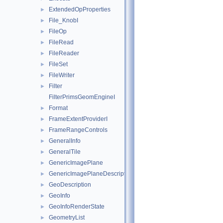
ExtendedOpProperties
►
File_KnobI
►
FileOp
►
FileRead
►
FileReader
►
FileSet
►
FileWriter
►
Filter
►
FilterPrimsGeomEngineI
Format
►
FrameExtentProviderI
►
FrameRangeControls
►
GeneralInfo
►
GeneralTile
►
GenericImagePlane
►
GenericImagePlaneDescriptor
►
GeoDescription
►
GeoInfo
►
GeoInfoRenderState
►
GeometryList
►