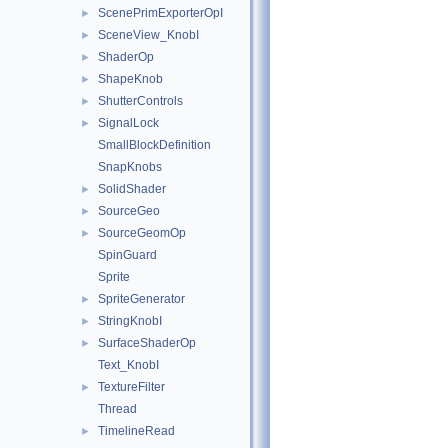
ScenePrimExporterOpI
►
SceneView_KnobI
►
ShaderOp
►
ShapeKnob
►
ShutterControls
►
SignalLock
►
SmallBlockDefinition
SnapKnobs
SolidShader
►
SourceGeo
►
SourceGeomOp
►
SpinGuard
Sprite
SpriteGenerator
►
StringKnobI
►
SurfaceShaderOp
►
Text_KnobI
TextureFilter
►
Thread
TimelineRead
►