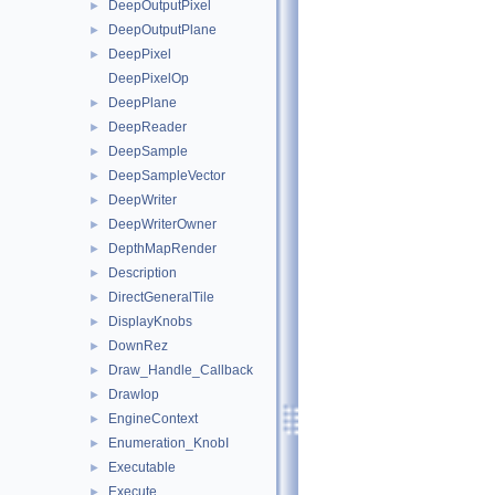
DeepOutputPixel
►
DeepOutputPlane
►
DeepPixel
►
DeepPixelOp
DeepPlane
►
DeepReader
►
DeepSample
►
DeepSampleVector
►
DeepWriter
►
DeepWriterOwner
►
DepthMapRender
►
Description
►
DirectGeneralTile
►
DisplayKnobs
►
DownRez
►
Draw_Handle_Callback
►
DrawIop
►
EngineContext
►
Enumeration_KnobI
►
Executable
►
Execute
►