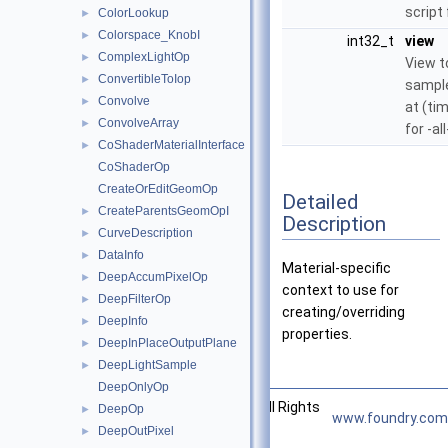
script
ColorLookup
►
Colorspace_KnobI
►
int32_t
view
ComplexLightOp
►
View t
ConvertibleToIop
►
sample
Convolve
►
at (ti
ConvolveArray
►
for -al
CoShaderMaterialInterface
►
CoShaderOp
CreateOrEditGeomOp
Detailed
CreateParentsGeomOpI
►
Description
CurveDescription
►
DataInfo
►
Material-specific
DeepAccumPixelOp
►
context to use for
DeepFilterOp
►
creating/overriding
DeepInfo
►
properties.
DeepInPlaceOutputPlane
►
DeepLightSample
►
DeepOnlyOp
©2026 The Foundry Visionmongers, Ltd. All Rights
DeepOp
►
www.foundry.com
Reserved.
DeepOutPixel
►