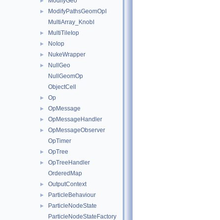
ModifyGeo
►
ModifyPathsGeomOpI
►
MultiArray_KnobI
MultiTileIop
►
NoIop
►
NukeWrapper
►
NullGeo
►
NullGeomOp
ObjectCell
Op
►
OpMessage
►
OpMessageHandler
►
OpMessageObserver
►
OpTimer
OpTree
►
OpTreeHandler
►
OrderedMap
OutputContext
►
ParticleBehaviour
►
ParticleNodeState
►
ParticleNodeStateFactory