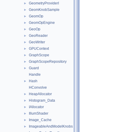
GeometryProviderI
►
GeomKnobSample
►
GeomOp
►
GeomOpEngine
►
GeoOp
►
GeoReader
►
GeoWriter
►
GPUContext
►
GraphScope
►
GraphScopeRepository
►
Guard
►
Handle
Hash
►
HConvolve
HeapAllocator
►
Histogram_Data
►
IAllocator
►
IllumShader
►
Image_Cache
►
ImageableAndModelKnobs
►