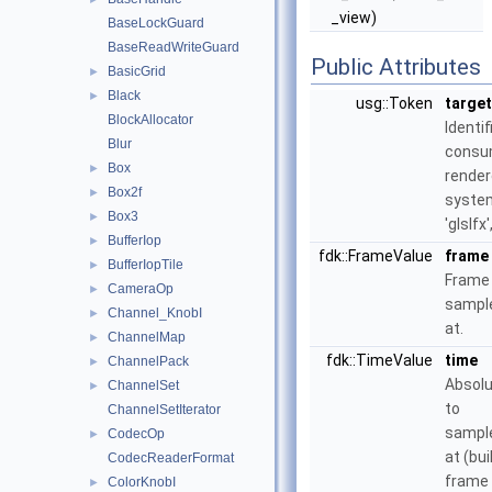
_view)
BaseLockGuard
BaseReadWriteGuard
Public Attributes
BasicGrid
►
Black
►
usg::Token
target
BlockAllocator
Identif
Blur
consu
Box
►
render
Box2f
►
system 
Box3
►
'glslfx'
BufferIop
►
fdk::FrameValue
frame
BufferIopTile
►
Frame
CameraOp
►
sample
Channel_KnobI
►
at.
ChannelMap
►
fdk::TimeValue
time
ChannelPack
►
Absolu
ChannelSet
►
to
ChannelSetIterator
sample
CodecOp
►
at (bui
CodecReaderFormat
frame
ColorKnobI
►