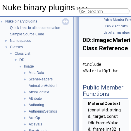
Nuke binary plugins
16.0.9
Public Member Func
Nuke binary plugins
▼
|
Public Attributes
|
Quick links to all documentation
List of all members
Sample Source Code
DD::Image::Materi
Namespaces
►
Class Reference
Classes
▼
Class List
▼
DD
▼
#include
Image
▼
<MaterialOpI.h>
MetaData
►
SceneReaders
►
AnimationHolderI
Public Member
AttribContext
►
Functions
Attribute
►
MaterialContext
Authoring
►
(const std::string
AuthoringSettings
►
&_target, const
AxisOp
►
fdk::FrameValue
AxisVals
►
&_frame, int32_t
BaseHandle
►