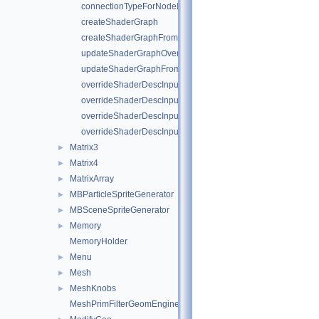
connectionTypeForNodeInput
createShaderGraph
createShaderGraphFromOp
updateShaderGraphOverrides
updateShaderGraphFromOp
overrideShaderDescInput
overrideShaderDescInput
overrideShaderDescInput
overrideShaderDescInput
Matrix3
►
Matrix4
►
MatrixArray
►
MBParticleSpriteGenerator
►
MBSceneSpriteGenerator
►
Memory
►
MemoryHolder
Menu
►
Mesh
►
MeshKnobs
►
MeshPrimFilterGeomEngineI