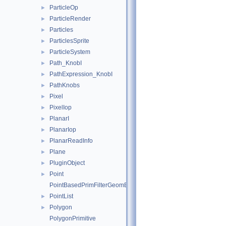
ParticleOp
►
ParticleRender
►
Particles
►
ParticlesSprite
►
ParticleSystem
►
Path_KnobI
►
PathExpression_KnobI
►
PathKnobs
►
Pixel
►
PixelIop
►
PlanarI
►
PlanarIop
►
PlanarReadInfo
►
Plane
►
PluginObject
►
Point
►
PointBasedPrimFilterGeomEngineI
PointList
►
Polygon
►
PolygonPrimitive