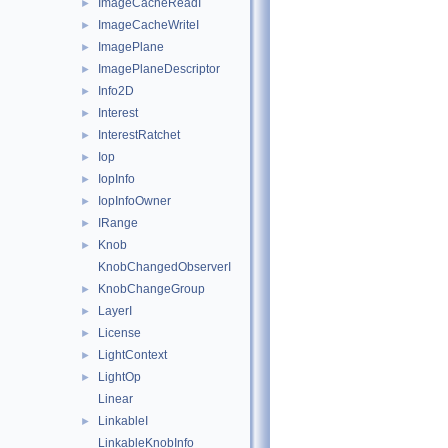
ImageCacheReadI
►
ImageCacheWriteI
►
ImagePlane
►
ImagePlaneDescriptor
►
Info2D
►
Interest
►
InterestRatchet
►
Iop
►
IopInfo
►
IopInfoOwner
►
IRange
►
Knob
►
KnobChangedObserverI
KnobChangeGroup
►
LayerI
►
License
►
LightContext
►
LightOp
►
Linear
LinkableI
►
LinkableKnobInfo