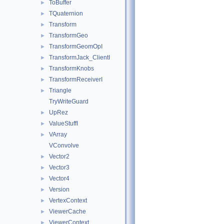
ToBuffer
►
TQuaternion
►
Transform
►
TransformGeo
►
TransformGeomOpI
►
TransformJack_ClientI
►
TransformKnobs
►
TransformReceiverI
►
Triangle
►
TryWriteGuard
UpRez
►
ValueStuffI
►
VArray
►
VConvolve
Vector2
►
Vector3
►
Vector4
►
Version
►
VertexContext
►
ViewerCache
►
ViewerContext
►