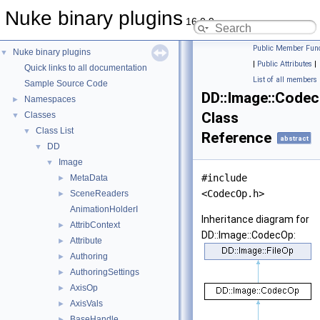
Nuke binary plugins
16.0.9
Public Member Func
Nuke binary plugins
▼
|
Public Attributes
|
Quick links to all documentation
List of all members
Sample Source Code
DD::Image::Code
Namespaces
►
Class
Classes
▼
Class List
▼
Reference
abstract
DD
▼
Image
▼
#include
MetaData
►
<CodecOp.h>
SceneReaders
►
AnimationHolderI
Inheritance diagram for
AttribContext
►
DD::Image::CodecOp:
Attribute
►
Authoring
►
AuthoringSettings
►
AxisOp
►
AxisVals
►
BaseHandle
►