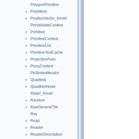
PolygonPrimitive
PolyMesh
►
PositionVector_KnobI
►
PreValidateContext
Primitive
►
PrimitiveContext
►
PrimitiveList
►
PrimitiveTestCache
►
ProjectionFunc
►
ProxyContext
►
PtrStridedIterator
Quadtree
►
QuadtreeNode
►
Radio_KnobI
Random
►
RawGeneralTile
►
Ray
Read
►
Reader
►
ReaderDescription
►