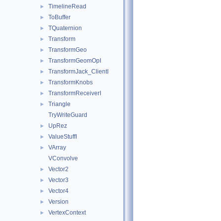
TimelineRead
►
ToBuffer
►
TQuaternion
►
Transform
►
TransformGeo
►
TransformGeomOpI
►
TransformJack_ClientI
►
TransformKnobs
►
TransformReceiverI
►
Triangle
►
TryWriteGuard
UpRez
►
ValueStuffI
►
VArray
►
VConvolve
Vector2
►
Vector3
►
Vector4
►
Version
►
VertexContext
►