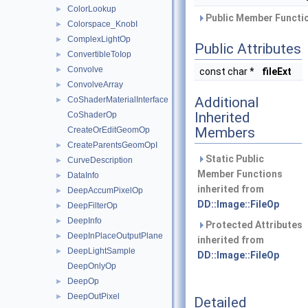
ColorLookup
►
Public Member Functio
Colorspace_KnobI
►
ComplexLightOp
►
Public Attributes
ConvertibleToIop
►
Convolve
►
const char *
fileExt
ConvolveArray
►
Additional
CoShaderMaterialInterface
►
Inherited
CoShaderOp
Members
CreateOrEditGeomOp
CreateParentsGeomOpI
►
Static Public
CurveDescription
►
Member Functions
DataInfo
►
inherited from
DeepAccumPixelOp
►
DD::Image::FileOp
DeepFilterOp
►
DeepInfo
►
Protected Attributes
DeepInPlaceOutputPlane
►
inherited from
DeepLightSample
►
DD::Image::FileOp
DeepOnlyOp
DeepOp
►
DeepOutPixel
►
Detailed