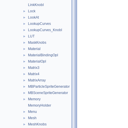
LinkKnobI
Lock
►
LookAt
►
LookupCurves
►
LookupCurves_KnobI
►
LUT
►
MaskKnobs
►
Material
►
MaterialBindingOpI
►
MaterialOpI
►
Matrix3
►
Matrix4
►
MatrixArray
►
MBParticleSpriteGenerator
►
MBSceneSpriteGenerator
►
Memory
►
MemoryHolder
Menu
►
Mesh
►
MeshKnobs
►