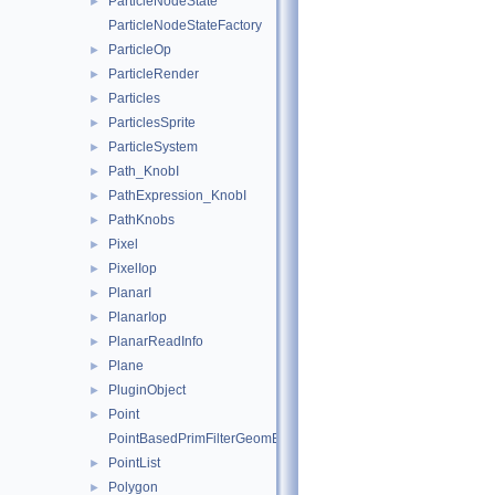
ParticleNodeState
►
ParticleNodeStateFactory
ParticleOp
►
ParticleRender
►
Particles
►
ParticlesSprite
►
ParticleSystem
►
Path_KnobI
►
PathExpression_KnobI
►
PathKnobs
►
Pixel
►
PixelIop
►
PlanarI
►
PlanarIop
►
PlanarReadInfo
►
Plane
►
PluginObject
►
Point
►
PointBasedPrimFilterGeomEngineI
PointList
►
Polygon
►