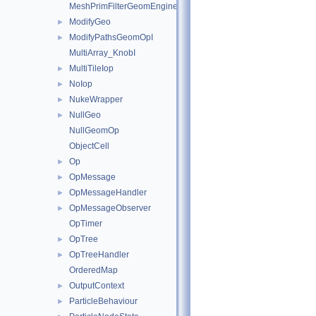
MeshPrimFilterGeomEngineI
ModifyGeo
►
ModifyPathsGeomOpI
►
MultiArray_KnobI
MultiTileIop
►
NoIop
►
NukeWrapper
►
NullGeo
►
NullGeomOp
ObjectCell
Op
►
OpMessage
►
OpMessageHandler
►
OpMessageObserver
►
OpTimer
OpTree
►
OpTreeHandler
►
OrderedMap
OutputContext
►
ParticleBehaviour
►