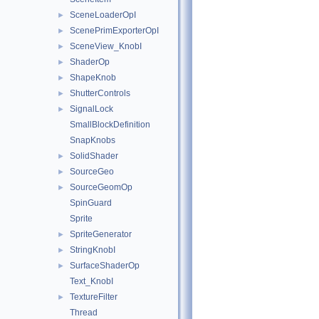
SceneLoaderOpI
►
ScenePrimExporterOpI
►
SceneView_KnobI
►
ShaderOp
►
ShapeKnob
►
ShutterControls
►
SignalLock
►
SmallBlockDefinition
SnapKnobs
SolidShader
►
SourceGeo
►
SourceGeomOp
►
SpinGuard
Sprite
SpriteGenerator
►
StringKnobI
►
SurfaceShaderOp
►
Text_KnobI
TextureFilter
►
Thread