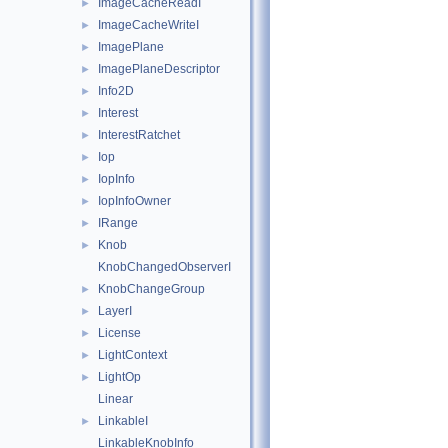
ImageCacheReadI
►
ImageCacheWriteI
►
ImagePlane
►
ImagePlaneDescriptor
►
Info2D
►
Interest
►
InterestRatchet
►
Iop
►
IopInfo
►
IopInfoOwner
►
IRange
►
Knob
►
KnobChangedObserverI
KnobChangeGroup
►
LayerI
►
License
►
LightContext
►
LightOp
►
Linear
LinkableI
►
LinkableKnobInfo