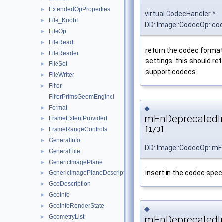
ExtendedOpProperties
►
virtual CodecHandler *
File_KnobI
►
DD::Image::CodecOp::co
FileOp
►
FileRead
►
return the codec format
FileReader
►
settings. this should ret
FileSet
►
support codecs.
FileWriter
►
Filter
►
FilterPrimsGeomEngineI
◆
Format
►
mFnDeprecatedI
FrameExtentProviderI
►
[1/3]
FrameRangeControls
►
GeneralInfo
►
DD::Image::CodecOp::m
GeneralTile
►
GenericImagePlane
►
insert in the codec spec
GenericImagePlaneDescriptor
►
GeoDescription
►
GeoInfo
►
GeoInfoRenderState
►
◆
GeometryList
►
mFnDeprecatedI