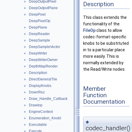
DeepOutputPixel
►
Description
DeepOutputPlane
►
DeepPixel
►
This class extends the
DeepPixelOp
functionality of the
DeepPlane
►
FileOp
class to allow
DeepReader
►
codec-format-specific
DeepSample
►
knobs to be substituted
DeepSampleVector
►
in to a particular place
DeepWriter
►
more easily. This is
DeepWriterOwner
►
normally extended by
DepthMapRender
►
the Read/Write nodes
Description
►
DirectGeneralTile
►
DisplayKnobs
►
Member
DownRez
►
Function
Draw_Handle_Callback
►
Documentation
DrawIop
►
EngineContext
►
Enumeration_KnobI
►
◆
Executable
►
codec_handler()
Execute
►