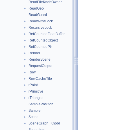
ReadFileKnobOwner
ReadGeo
►
ReadGuard
ReadWriteLock
►
RecursiveLock
►
RefCountedFloatBuffer
►
RefCountedObject
►
RefCountedPtr
►
Render
►
RenderScene
►
RequestOutput
►
Row
►
RowCacheTile
►
rPoint
►
rPrimitive
►
rTriangle
►
SamplePosition
Sampler
►
Scene
►
SceneGraph_KnobI
►
SceneItem