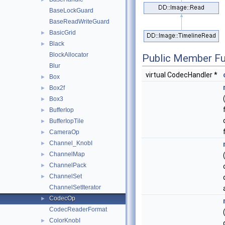
BaseLockGuard
BaseReadWriteGuard
BasicGrid
►
Black
►
BlockAllocator
Public Member Fu
Blur
virtual CodecHandler *
Box
►
Box2f
►
Box3
►
BufferIop
►
BufferIopTile
►
CameraOp
►
Channel_KnobI
►
ChannelMap
►
ChannelPack
►
ChannelSet
►
ChannelSetIterator
CodecOp
►
CodecReaderFormat
ColorKnobI
►