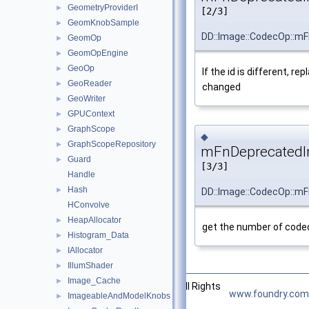
GeometryProviderI
►
[2/3]
GeomKnobSample
►
DD::Image::CodecOp::m
GeomOp
►
GeomOpEngine
►
GeoOp
►
If the id is different, r
GeoReader
►
changed
GeoWriter
►
GPUContext
►
GraphScope
►
◆
GraphScopeRepository
►
mFnDeprecatedI
Guard
►
[3/3]
Handle
Hash
►
DD::Image::CodecOp::m
HConvolve
HeapAllocator
►
get the number of code
Histogram_Data
►
IAllocator
►
IllumShader
►
Image_Cache
►
©2026 The Foundry Visionmongers, Ltd. All Rights
www.foundry.com
ImageableAndModelKnobs
►
Reserved.