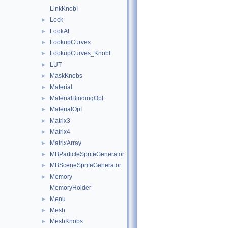
LinkKnobI
Lock
►
LookAt
►
LookupCurves
►
LookupCurves_KnobI
►
LUT
►
MaskKnobs
►
Material
►
MaterialBindingOpI
►
MaterialOpI
►
Matrix3
►
Matrix4
►
MatrixArray
►
MBParticleSpriteGenerator
►
MBSceneSpriteGenerator
►
Memory
►
MemoryHolder
Menu
►
Mesh
►
MeshKnobs
►