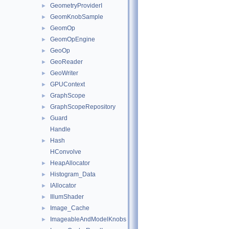
GeometryProviderI
►
GeomKnobSample
►
GeomOp
►
GeomOpEngine
►
GeoOp
►
GeoReader
►
GeoWriter
►
GPUContext
►
GraphScope
►
GraphScopeRepository
►
Guard
►
Handle
Hash
►
HConvolve
HeapAllocator
►
Histogram_Data
►
IAllocator
►
IllumShader
►
Image_Cache
►
ImageableAndModelKnobs
►