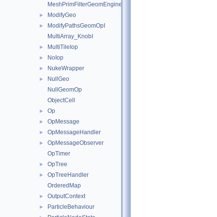
MeshPrimFilterGeomEngineI
ModifyGeo
►
ModifyPathsGeomOpI
►
MultiArray_KnobI
MultiTileIop
►
NoIop
►
NukeWrapper
►
NullGeo
►
NullGeomOp
ObjectCell
Op
►
OpMessage
►
OpMessageHandler
►
OpMessageObserver
►
OpTimer
OpTree
►
OpTreeHandler
►
OrderedMap
OutputContext
►
ParticleBehaviour
►