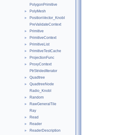
PolygonPrimitive
PolyMesh
►
PositionVector_KnobI
►
PreValidateContext
Primitive
►
PrimitiveContext
►
PrimitiveList
►
PrimitiveTestCache
►
ProjectionFunc
►
ProxyContext
►
PtrStridedIterator
Quadtree
►
QuadtreeNode
►
Radio_KnobI
Random
►
RawGeneralTile
►
Ray
Read
►
Reader
►
ReaderDescription
►