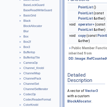
BaseLockGuard
PointList
()
BaseReadWriteGuard
PointList
(const
BasicGrid
►
PointList
&other)
Black
►
void
operator=
(const
BlockAllocator
PointList
&other)
Blur
void
copy
(const
Point
Box
►
&other)
Box2f
►
Box3
►
Public Member Functi
BufferIop
►
inherited from
BufferIopTile
►
DD::Image::RefCounted
CameraOp
►
Channel_KnobI
►
ChannelMap
►
Detailed
ChannelPack
►
Description
ChannelSet
►
ChannelSetIterator
A vector of
Vector3
CodecOp
►
with a custom
CodecReaderFormat
BlockAllocator
.
ColorKnobI
►