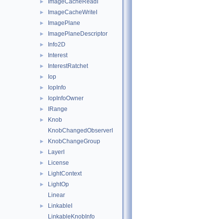
ImageCacheReadI
►
ImageCacheWriteI
►
ImagePlane
►
ImagePlaneDescriptor
►
Info2D
►
Interest
►
InterestRatchet
►
Iop
►
IopInfo
►
IopInfoOwner
►
IRange
►
Knob
►
KnobChangedObserverI
KnobChangeGroup
►
LayerI
►
License
►
LightContext
►
LightOp
►
Linear
LinkableI
►
LinkableKnobInfo