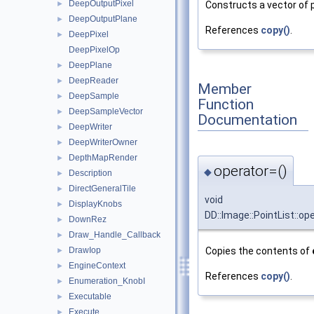
DeepOutputPixel
►
Constructs a vector of 
DeepOutputPlane
►
References
copy()
.
DeepPixel
►
DeepPixelOp
DeepPlane
►
DeepReader
►
Member
DeepSample
►
Function
DeepSampleVector
►
Documentation
DeepWriter
►
DeepWriterOwner
►
DepthMapRender
►
operator=()
◆
Description
►
DirectGeneralTile
►
void
DisplayKnobs
►
DD::Image::PointList::op
DownRez
►
Draw_Handle_Callback
►
Copies the contents of
DrawIop
►
EngineContext
►
References
copy()
.
Enumeration_KnobI
►
Executable
►
Execute
►