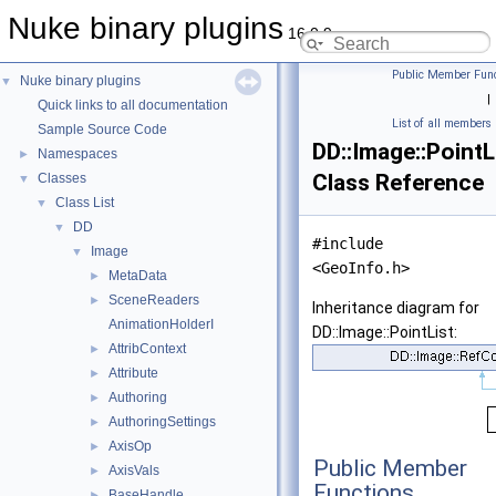
Nuke binary plugins
16.0.9
Public Member Func
Nuke binary plugins
▼
|
Quick links to all documentation
List of all members
Sample Source Code
DD::Image::PointL
Namespaces
►
Class Reference
Classes
▼
Class List
▼
DD
▼
#include
Image
▼
<GeoInfo.h>
MetaData
►
SceneReaders
►
Inheritance diagram for
AnimationHolderI
DD::Image::PointList:
AttribContext
►
Attribute
►
Authoring
►
AuthoringSettings
►
AxisOp
►
Public Member
AxisVals
►
Functions
BaseHandle
►