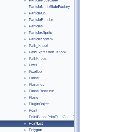
ParticleNodeState
►
ParticleNodeStateFactory
ParticleOp
►
ParticleRender
►
Particles
►
ParticlesSprite
►
ParticleSystem
►
Path_KnobI
►
PathExpression_KnobI
►
PathKnobs
►
Pixel
►
PixelIop
►
PlanarI
►
PlanarIop
►
PlanarReadInfo
►
Plane
►
PluginObject
►
Point
►
PointBasedPrimFilterGeomEngineI
PointList
►
Polygon
►