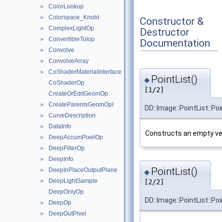
ColorLookup
►
Colorspace_KnobI
►
Constructor &
ComplexLightOp
►
Destructor
ConvertibleToIop
►
Documentation
Convolve
►
ConvolveArray
►
CoShaderMaterialInterface
►
PointList()
◆
CoShaderOp
[1/2]
CreateOrEditGeomOp
CreateParentsGeomOpI
►
DD::Image::PointList::Poi
CurveDescription
►
DataInfo
►
Constructs an empty vec
DeepAccumPixelOp
►
DeepFilterOp
►
DeepInfo
►
PointList()
DeepInPlaceOutputPlane
►
◆
DeepLightSample
►
[2/2]
DeepOnlyOp
DD::Image::PointList::Poi
DeepOp
►
DeepOutPixel
►