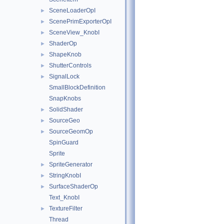
SceneLoaderOpI
►
ScenePrimExporterOpI
►
SceneView_KnobI
►
ShaderOp
►
ShapeKnob
►
ShutterControls
►
SignalLock
►
SmallBlockDefinition
SnapKnobs
SolidShader
►
SourceGeo
►
SourceGeomOp
►
SpinGuard
Sprite
SpriteGenerator
►
StringKnobI
►
SurfaceShaderOp
►
Text_KnobI
TextureFilter
►
Thread