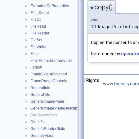
copy()
ExtendedOpProperties
►
◆
File_KnobI
►
FileOp
void
►
FileRead
DD::Image::PointList::co
►
FileReader
►
FileSet
►
Copies the contents of
FileWriter
►
Referenced by
operator
Filter
►
FilterPrimsGeomEngineI
Format
►
FrameExtentProviderI
►
©2026 The Foundry Visionmongers, Ltd. All Rights
FrameRangeControls
►
www.foundry.com
Reserved.
GeneralInfo
►
GeneralTile
►
GenericImagePlane
►
GenericImagePlaneDescriptor
►
GeoDescription
►
GeoInfo
►
GeoInfoRenderState
►
GeometryList
►