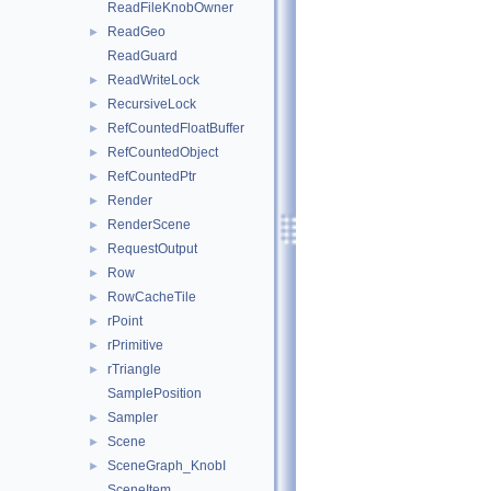
ReadFileKnobOwner
ReadGeo
►
ReadGuard
ReadWriteLock
►
RecursiveLock
►
RefCountedFloatBuffer
►
RefCountedObject
►
RefCountedPtr
►
Render
►
RenderScene
►
RequestOutput
►
Row
►
RowCacheTile
►
rPoint
►
rPrimitive
►
rTriangle
►
SamplePosition
Sampler
►
Scene
►
SceneGraph_KnobI
►
SceneItem