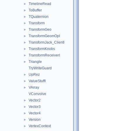
TimelineRead
►
ToBuffer
►
TQuaternion
►
Transform
►
TransformGeo
►
TransformGeomOpI
►
TransformJack_ClientI
►
TransformKnobs
►
TransformReceiverI
►
Triangle
►
TryWriteGuard
UpRez
►
ValueStuffI
►
VArray
►
VConvolve
Vector2
►
Vector3
►
Vector4
►
Version
►
VertexContext
►