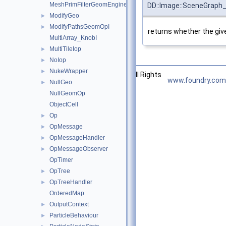
MeshPrimFilterGeomEngineI
DD::Image::SceneGraph_
ModifyGeo
►
ModifyPathsGeomOpI
►
returns whether the gi
MultiArray_KnobI
MultiTileIop
►
NoIop
►
NukeWrapper
►
©2026 The Foundry Visionmongers, Ltd. All Rights
www.foundry.com
NullGeo
►
Reserved.
NullGeomOp
ObjectCell
Op
►
OpMessage
►
OpMessageHandler
►
OpMessageObserver
►
OpTimer
OpTree
►
OpTreeHandler
►
OrderedMap
OutputContext
►
ParticleBehaviour
►