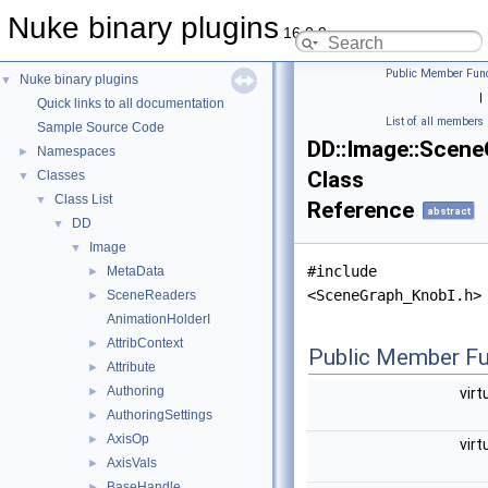
Nuke binary plugins
16.0.9
Public Member Func
Nuke binary plugins
▼
|
Quick links to all documentation
List of all members
Sample Source Code
DD::Image::Scen
Namespaces
►
Class
Classes
▼
Class List
▼
Reference
abstract
DD
▼
Image
▼
#include
MetaData
►
<SceneGraph_KnobI.h>
SceneReaders
►
AnimationHolderI
AttribContext
►
Public Member Fu
Attribute
►
Authoring
►
virt
AuthoringSettings
►
AxisOp
►
virt
AxisVals
►
BaseHandle
►