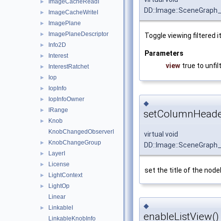
ImageCacheReadI
►
DD::Image::SceneGraph_
ImageCacheWriteI
►
ImagePlane
►
ImagePlaneDescriptor
►
Toggle viewing filtered 
Info2D
►
Parameters
Interest
►
view
true to unfil
InterestRatchet
►
Iop
►
IopInfo
►
IopInfoOwner
►
◆
IRange
►
setColumnHeade
Knob
►
KnobChangedObserverI
virtual void
KnobChangeGroup
►
DD::Image::SceneGraph
LayerI
►
License
►
set the title of the nod
LightContext
►
LightOp
►
Linear
◆
LinkableI
►
enableListView()
LinkableKnobInfo