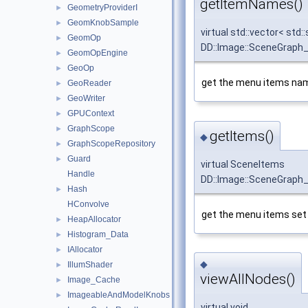
getItemNames()
GeometryProviderI
►
GeomKnobSample
►
virtual std::vector< std::
GeomOp
►
DD::Image::SceneGraph
GeomOpEngine
►
GeoOp
►
get the menu items nam
GeoReader
►
GeoWriter
►
GPUContext
►
GraphScope
►
getItems()
◆
GraphScopeRepository
►
Guard
►
virtual SceneItems
Handle
DD::Image::SceneGraph_
Hash
►
HConvolve
get the menu items set 
HeapAllocator
►
Histogram_Data
►
IAllocator
►
◆
IllumShader
►
viewAllNodes()
Image_Cache
►
ImageableAndModelKnobs
►
virtual void