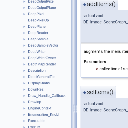
DeepOutputPixel
►
addItems()
◆
DeepOutputPlane
►
DeepPixel
►
virtual void
DeepPixelOp
DD::Image::SceneGraph_
DeepPlane
►
DeepReader
►
DeepSample
►
DeepSampleVector
►
augments the menu items
DeepWriter
►
DeepWriterOwner
►
Parameters
DepthMapRender
►
e
collection of s
Description
►
DirectGeneralTile
►
DisplayKnobs
►
DownRez
►
setItems()
◆
Draw_Handle_Callback
►
DrawIop
►
virtual void
EngineContext
►
DD::Image::SceneGraph_
Enumeration_KnobI
►
Executable
►
Execute
►