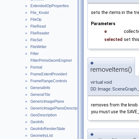
ExtendedOpProperties
►
sets the items in the tr
File_KnobI
►
FileOp
►
Parameters
FileRead
►
e
collect
FileReader
►
selected
set thi
FileSet
►
FileWriter
►
Filter
►
FilterPrimsGeomEngineI
◆
Format
►
removeItems()
FrameExtentProviderI
►
FrameRangeControls
►
virtual void
GeneralInfo
►
DD::Image::SceneGraph
GeneralTile
►
GenericImagePlane
►
removes from the knob al
GenericImagePlaneDescriptor
►
you must use the SAVE_
GeoDescription
►
GeoInfo
►
GeoInfoRenderState
►
◆
GeometryList
►