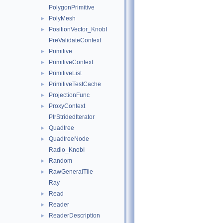
PolygonPrimitive
PolyMesh
►
PositionVector_KnobI
►
PreValidateContext
Primitive
►
PrimitiveContext
►
PrimitiveList
►
PrimitiveTestCache
►
ProjectionFunc
►
ProxyContext
►
PtrStridedIterator
Quadtree
►
QuadtreeNode
►
Radio_KnobI
Random
►
RawGeneralTile
►
Ray
Read
►
Reader
►
ReaderDescription
►