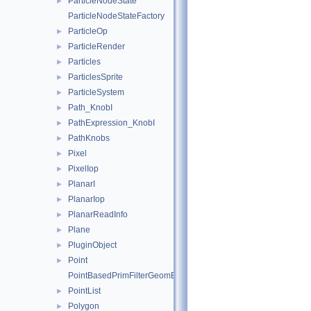
ParticleNodeState
►
ParticleNodeStateFactory
ParticleOp
►
ParticleRender
►
Particles
►
ParticlesSprite
►
ParticleSystem
►
Path_KnobI
►
PathExpression_KnobI
►
PathKnobs
►
Pixel
►
PixelIop
►
PlanarI
►
PlanarIop
►
PlanarReadInfo
►
Plane
►
PluginObject
►
Point
►
PointBasedPrimFilterGeomEngineI
PointList
►
Polygon
►