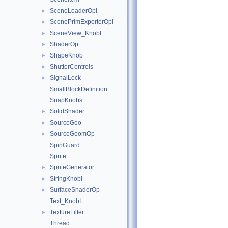
SceneLoaderOpI
►
ScenePrimExporterOpI
►
SceneView_KnobI
►
ShaderOp
►
ShapeKnob
►
ShutterControls
►
SignalLock
►
SmallBlockDefinition
SnapKnobs
SolidShader
►
SourceGeo
►
SourceGeomOp
►
SpinGuard
Sprite
SpriteGenerator
►
StringKnobI
►
SurfaceShaderOp
►
Text_KnobI
TextureFilter
►
Thread