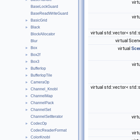
virt
BaseLockGuard
BaseReadWriteGuard
virt
BasicGrid
►
Black
►
virtual std::vector< std::
BlockAllocator
virtual Sce
Blur
Box
►
virtual
Sce
Box2f
►
Box3
►
virt
BufferIop
►
BufferIopTile
►
CameraOp
►
virtual std::vector< std::
Channel_KnobI
►
ChannelMap
►
ChannelPack
►
ChannelSet
►
ChannelSetIterator
virt
CodecOp
►
CodecReaderFormat
virt
ColorKnobI
►