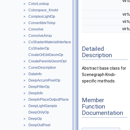
virt
ColorLookup
►
Colorspace_KnobI
►
virt
ComplexLightOp
►
virt
ConvertibleToIop
►
virt
Convolve
►
ConvolveArray
►
CoShaderMaterialInterface
►
Detailed
CoShaderOp
Description
CreateOrEditGeomOp
CreateParentsGeomOpI
►
CurveDescription
Abstract base class for
►
DataInfo
Scenegraph Knob-
►
DeepAccumPixelOp
specific methods.
►
DeepFilterOp
►
DeepInfo
►
Member
DeepInPlaceOutputPlane
►
Function
DeepLightSample
►
Documentation
DeepOnlyOp
DeepOp
►
DeepOutPixel
►