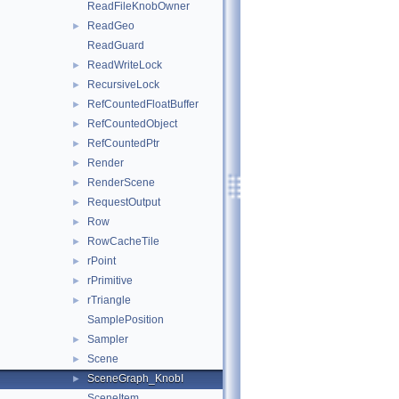
ReadFileKnobOwner
ReadGeo
►
ReadGuard
ReadWriteLock
►
RecursiveLock
►
RefCountedFloatBuffer
►
RefCountedObject
►
RefCountedPtr
►
Render
►
RenderScene
►
RequestOutput
►
Row
►
RowCacheTile
►
rPoint
►
rPrimitive
►
rTriangle
►
SamplePosition
Sampler
►
Scene
►
SceneGraph_KnobI
►
SceneItem