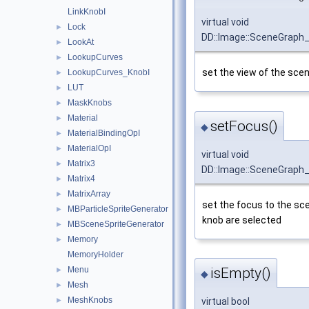
LinkKnobI
virtual void
Lock
►
DD::Image::SceneGraph_
LookAt
►
LookupCurves
►
set the view of the sce
LookupCurves_KnobI
►
LUT
►
MaskKnobs
►
Material
►
setFocus()
◆
MaterialBindingOpI
►
MaterialOpI
►
virtual void
Matrix3
►
DD::Image::SceneGraph_
Matrix4
►
MatrixArray
►
set the focus to the sc
MBParticleSpriteGenerator
►
knob are selected
MBSceneSpriteGenerator
►
Memory
►
MemoryHolder
Menu
isEmpty()
►
◆
Mesh
►
MeshKnobs
►
virtual bool