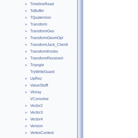
TimelineRead
►
ToBuffer
►
TQuaternion
►
Transform
►
TransformGeo
►
TransformGeomOpI
►
TransformJack_ClientI
►
TransformKnobs
►
TransformReceiverI
►
Triangle
►
TryWriteGuard
UpRez
►
ValueStuffI
►
VArray
►
VConvolve
Vector2
►
Vector3
►
Vector4
►
Version
►
VertexContext
►