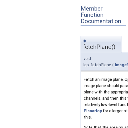
Member
Function
Documentation
◆
fetchPlane()
void
Iop::fetchPlane
(
Image
Fetch an image plane. O
image plane should pas
plane with the appropria
channels, and then this wi
relatively low-level func
PlanarIop
for a larger s
this.
Note that the area must