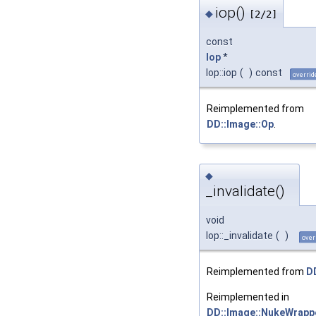
iop()
◆
[2/2]
const
Iop
*
Iop::iop
(
)
const
overrid
Reimplemented from
DD::Image::Op
.
◆
_invalidate()
void
Iop::_invalidate
(
)
over
Reimplemented from
D
Reimplemented in
DD::Image::NukeWrapp