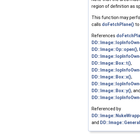
region of definition as s
This function may perf
calls
doFetchPlane()
to
References
doFetchPla
DD::Image::IopInfoOwne
DD::Image::Op::open()
,
DD::Image::IopInfoOwne
DD::Image::Box::t()
,
DD::Image::IopInfoOwne
DD::Image::Box::x()
,
DD::Image::IopInfoOwne
DD::Image::Box::y()
, an
DD::Image::IopInfoOwne
Referenced by
DD::Image::NukeWrappe
and
DD::Image::General