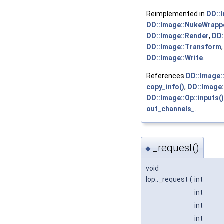
Reimplemented in
DD::
DD::Image::NukeWrapp
DD::Image::Render
,
DD:
DD::Image::Transform
DD::Image::Write
.
References
DD::Image::
copy_info()
,
DD::Image:
DD::Image::Op::inputs()
out_channels_
.
_request()
◆
void
Iop::_request
(
int
int
int
int