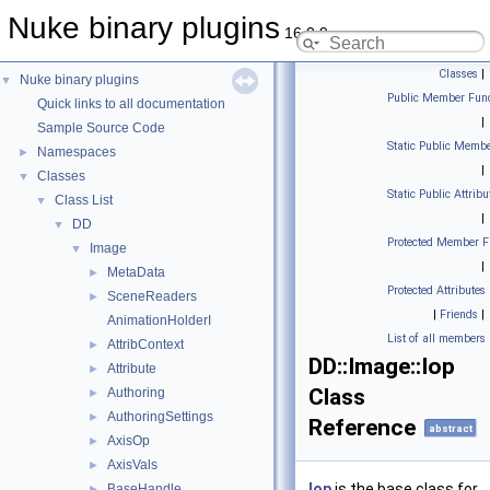
Nuke binary plugins
16.0.9
Classes
|
Nuke binary plugins
▼
Public Member Func
Quick links to all documentation
|
Sample Source Code
Static Public Membe
Namespaces
►
|
Classes
▼
Static Public Attribu
Class List
▼
|
DD
▼
Protected Member F
Image
▼
|
MetaData
►
Protected Attributes
SceneReaders
►
|
Friends
|
AnimationHolderI
List of all members
AttribContext
►
DD::Image::Iop
Attribute
►
Class
Authoring
►
AuthoringSettings
►
Reference
abstract
AxisOp
►
AxisVals
►
Iop
is the base class for
BaseHandle
►