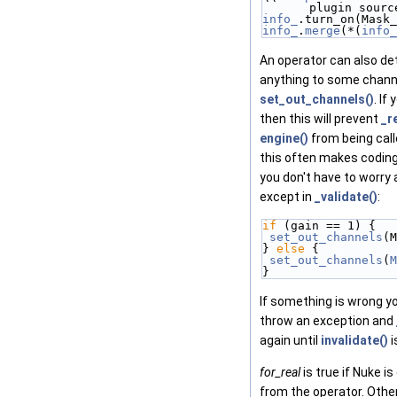
plugin sourc
info_
.turn_on(Mask_
info_
.
merge
(*(
info_
An operator can also dete
anything to some channe
set_out_channels()
. If
then this will prevent
_r
engine()
from being call
this often makes coding
you don't have to worry
except in
_validate()
:
if
 (gain == 1) {
set_out_channels
(M
} 
else
 {
set_out_channels
(
M
}
If something is wrong y
throw an exception and
again until
invalidate()
i
for_real
is true if Nuke i
from the operator. Otherw