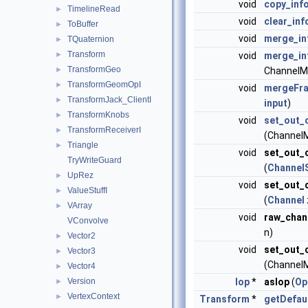
void
copy_inf
TimelineRead
►
void
clear_inf
ToBuffer
►
void
merge_in
TQuaternion
►
Transform
►
void
merge_in
TransformGeo
►
ChannelM
TransformGeomOpI
►
void
mergeFr
TransformJack_ClientI
►
input
)
TransformKnobs
►
void
set_out_
TransformReceiverI
►
(Channel
Triangle
►
void
set_out_
TryWriteGuard
(
ChannelS
UpRez
►
void
set_out_
ValueStuffI
►
(
Channel
VArray
►
void
raw_chan
VConvolve
n)
Vector2
►
void
set_out_
Vector3
►
(ChannelM
Vector4
►
Version
Iop
*
asIop
(
Op
►
VertexContext
►
Transform
*
getDefau