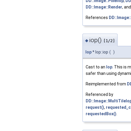
DD::Image::PixelIop
,
DD
DD::Image::Render
, an
References
DD::Image:
iop()
◆
[1/2]
Iop
* Iop::iop
(
)
Cast to an
Iop
. This is
safer than using dynam
Reimplemented from
D
Referenced by
DD::Image::MultiTileIop
request()
,
requested_c
requestedBox()
.