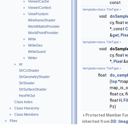
ViewerCache
►
const
ViewerContext
►
template<class TileType >
ViewFrustum
►
void
doSampl
WireframeShader
cy, float
w
WorldMatrixProvider
*, const
C
WorldPointProvider
&
get
,
Pixe
Write
►
template<class TileType >
WriteGeo
►
void
doSampl
WriteGuard
cy, float
w
Writer
►
*,
Pixel
&o
slr
►
template<class TileType >
SlrCoShader
float
do_samp
SlrGeometryShader
(
Iop
*map,
SlrShader
map_is_o
SlrSurfaceShader
float cx, f
HexPtrOut
float H,
Fi
Class Index
Pz)
Class Hierarchy
►
Class Members
►
Protected Member Fu
Files
►
inherited from
DD::Imag