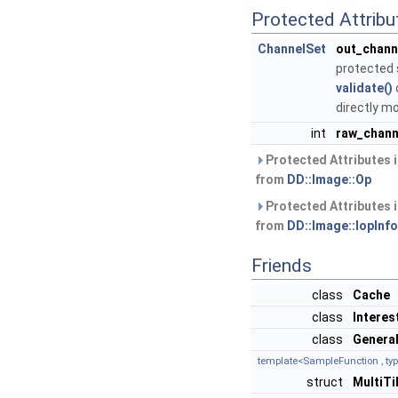
Protected Attribu
ChannelSet
out_chann
protected 
validate()
directly mo
int
raw_chann
Protected Attributes 
from
DD::Image::Op
Protected Attributes 
from
DD::Image::IopInf
Friends
class
Cache
class
Interes
class
General
template<SampleFunction , typ
struct
MultiTi