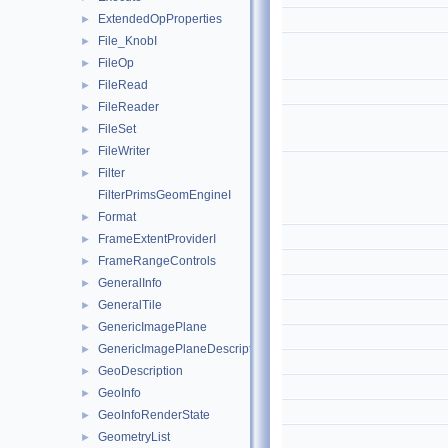
ExtendedOpProperties
►
File_KnobI
►
FileOp
►
FileRead
►
FileReader
►
FileSet
►
FileWriter
►
Filter
►
FilterPrimsGeomEngineI
Format
►
FrameExtentProviderI
►
FrameRangeControls
►
GeneralInfo
►
GeneralTile
►
GenericImagePlane
►
GenericImagePlaneDescriptor
►
GeoDescription
►
GeoInfo
►
GeoInfoRenderState
►
GeometryList
►