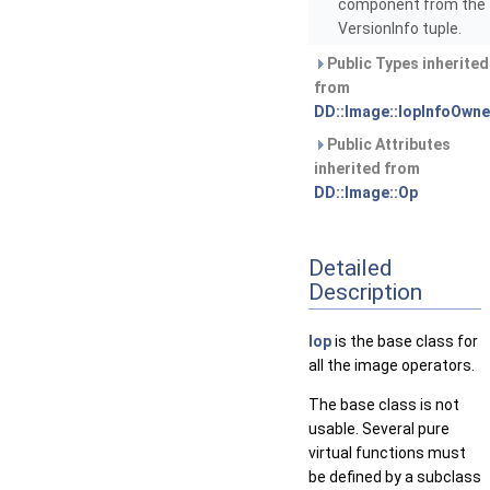
component from the
VersionInfo tuple.
Public Types inherited
from
DD::Image::IopInfoOwne
Public Attributes
inherited from
DD::Image::Op
Detailed
Description
Iop
is the base class for
all the image operators.
The base class is not
usable. Several pure
virtual functions must
be defined by a subclass