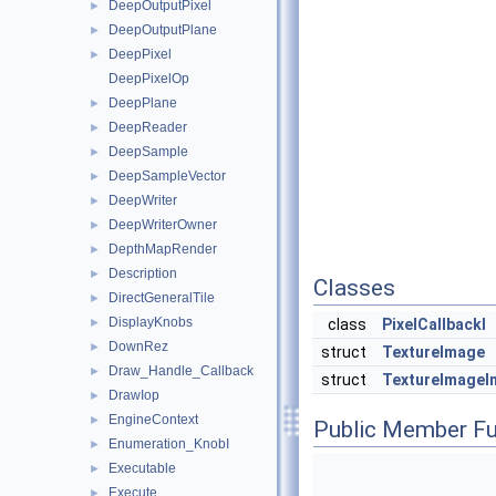
DeepOutputPixel
►
DeepOutputPlane
►
DeepPixel
►
DeepPixelOp
DeepPlane
►
DeepReader
►
DeepSample
►
DeepSampleVector
►
DeepWriter
►
DeepWriterOwner
►
DepthMapRender
►
Description
►
Classes
DirectGeneralTile
►
DisplayKnobs
►
class
PixelCallbackI
DownRez
►
struct
TextureImage
Draw_Handle_Callback
►
struct
TextureImageI
DrawIop
►
EngineContext
►
Public Member Fu
Enumeration_KnobI
►
Executable
►
Execute
►