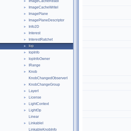
ImageCacheReadI
►
ImageCacheWriteI
►
ImagePlane
►
ImagePlaneDescriptor
►
Info2D
►
Interest
►
InterestRatchet
►
Iop
►
IopInfo
►
IopInfoOwner
►
IRange
►
Knob
►
KnobChangedObserverI
KnobChangeGroup
►
LayerI
►
License
►
LightContext
►
LightOp
►
Linear
LinkableI
►
LinkableKnobInfo