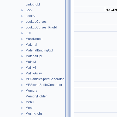
LinkKnobI
Textur
Lock
►
LookAt
►
LookupCurves
►
LookupCurves_KnobI
►
LUT
►
MaskKnobs
►
Material
►
MaterialBindingOpI
►
MaterialOpI
►
Matrix3
►
Matrix4
►
MatrixArray
►
MBParticleSpriteGenerator
►
MBSceneSpriteGenerator
►
Memory
►
MemoryHolder
Menu
►
Mesh
►
MeshKnobs
►