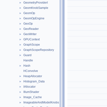
GeometryProviderI
►
GeomKnobSample
►
GeomOp
►
GeomOpEngine
►
GeoOp
►
GeoReader
►
GeoWriter
►
GPUContext
►
GraphScope
►
GraphScopeRepository
►
Guard
►
Handle
Hash
►
HConvolve
HeapAllocator
►
Histogram_Data
►
IAllocator
►
IllumShader
►
Image_Cache
►
ImageableAndModelKnobs
►