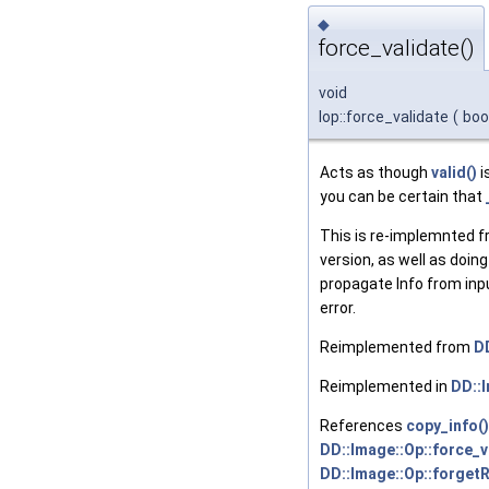
◆
force_validate()
void
Iop::force_validate
(
boo
Acts as though
valid()
i
you can be certain that
This is re-implemnted 
version, as well as doin
propagate Info from inp
error.
Reimplemented from
D
Reimplemented in
DD::I
References
copy_info()
DD::Image::Op::force_v
DD::Image::Op::forget