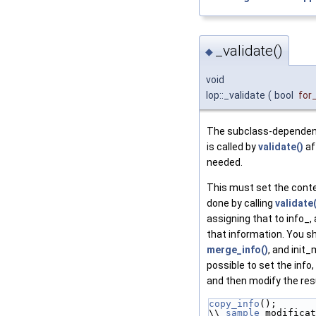
_validate()
◆
void
Iop::_validate
(
bool
for
The subclass-dependent
is called by
validate()
aft
needed.
This must set the conten
done by calling
validate(
assigning that to info_,
that information. You s
merge_info()
, and init
possible to set the info
and then modify the res
copy_info
();
\\ 
sample
 modificat