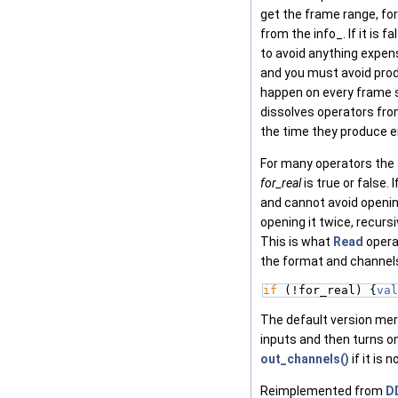
get the frame range, fo
from the info_. If it is f
to avoid anything expens
and you must avoid prod
happen on every frame 
dissolves operators fro
the time they produce e
For many operators the
for_real
is true or false. 
and cannot avoid opening
opening it twice, recursiv
This is what
Read
operat
the format and channels
if
 (!for_real) {
val
The default version merg
inputs and then turns o
out_channels()
if it is 
Reimplemented from
D