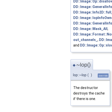
DD::Image::Op::disall
DD::Image::GeneralInfo
DD::Image::Info2D::ful
DD::Image::IopInfoOwne
DD::Image::GeneralInfo
DD::Image::Mask_All
,
DD::Image::Format::No
out_channels_
,
DD::Ima
and
DD::Image::Op::slo
~Iop()
◆
Iop::~Iop
(
)
override
The destructor
destroys the cache
if there is one.