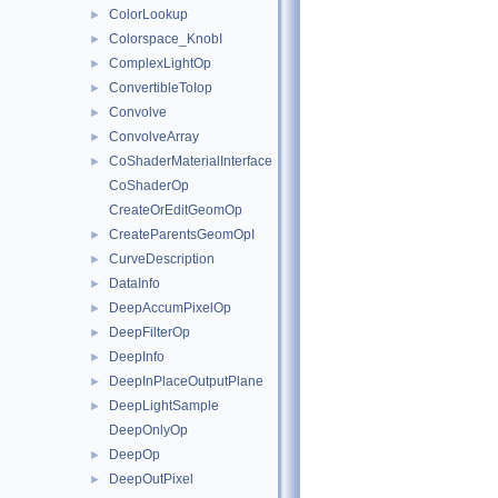
ColorLookup
►
Colorspace_KnobI
►
ComplexLightOp
►
ConvertibleToIop
►
Convolve
►
ConvolveArray
►
CoShaderMaterialInterface
►
CoShaderOp
CreateOrEditGeomOp
CreateParentsGeomOpI
►
CurveDescription
►
DataInfo
►
DeepAccumPixelOp
►
DeepFilterOp
►
DeepInfo
►
DeepInPlaceOutputPlane
►
DeepLightSample
►
DeepOnlyOp
DeepOp
►
DeepOutPixel
►