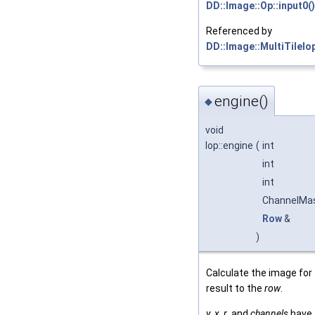
DD::Image::Op::input0()
Referenced by
DD::Image::MultiTileIop
engine()
◆
void
Iop::engine
(
int
int
int
ChannelMa
Row
&
)
Calculate the image for 
result to the
row
.
y
,
x
,
r
, and
channels
have 