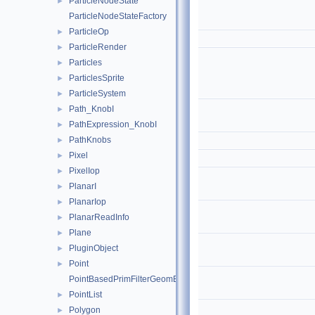
ParticleNodeState
►
ParticleNodeStateFactory
ParticleOp
►
ParticleRender
►
Particles
►
ParticlesSprite
►
ParticleSystem
►
Path_KnobI
►
PathExpression_KnobI
►
PathKnobs
►
Pixel
►
PixelIop
►
PlanarI
►
PlanarIop
►
PlanarReadInfo
►
Plane
►
PluginObject
►
Point
►
PointBasedPrimFilterGeomEngineI
PointList
►
Polygon
►