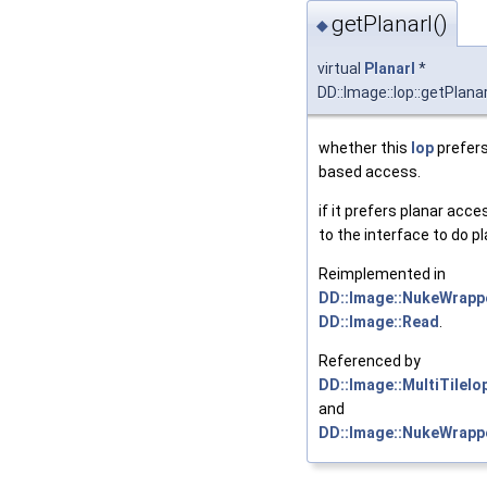
getPlanarI()
◆
virtual
PlanarI
*
DD::Image::Iop::getPlanar
whether this
Iop
prefers
based access.
if it prefers planar acce
to the interface to do p
Reimplemented in
DD::Image::NukeWrapp
DD::Image::Read
.
Referenced by
DD::Image::MultiTileIop
and
DD::Image::NukeWrappe