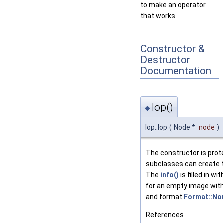
to make an operator
that works.
Constructor &
Destructor
Documentation
Iop()
◆
Iop::Iop
(
Node *
node
)
The constructor is prot
subclasses can create t
The
info()
is filled in wi
for an empty image wit
and format
Format::No
References