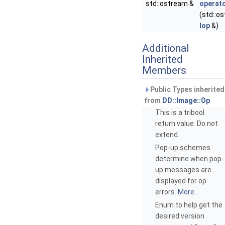
std::ostream &
operat
(std::o
Iop
&)
Additional
Inherited
Members
Public Types inherited
from
DD::Image::Op
This is a tribool
return value. Do not
extend.
Pop-up schemes
determine when pop-
up messages are
displayed for op
errors.
More...
Enum to help get the
desired version