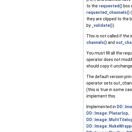
to the
requested()
box 
requested_channels()
(
they are clipped to the 
by
_validate()
).
This is not called if the
channels()
and
out_cha
You must fill all the req
operator does not modif
should copy it unchang
The default version prin
operator sets out_chan
(this is true in some ca
implement this.
Implemented in
DD::Ima
DD::Image::PlanarIop
,
DD::Image::MultiTileIo
DD::Image::NukeWrapp