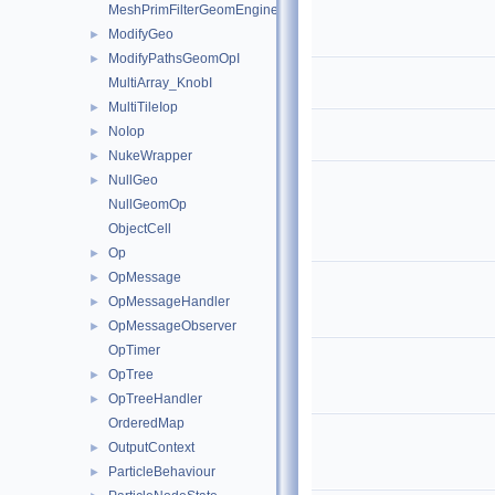
MeshPrimFilterGeomEngineI
ModifyGeo
►
ModifyPathsGeomOpI
►
MultiArray_KnobI
MultiTileIop
►
NoIop
►
NukeWrapper
►
NullGeo
►
NullGeomOp
ObjectCell
Op
►
OpMessage
►
OpMessageHandler
►
OpMessageObserver
►
OpTimer
OpTree
►
OpTreeHandler
►
OrderedMap
OutputContext
►
ParticleBehaviour
►