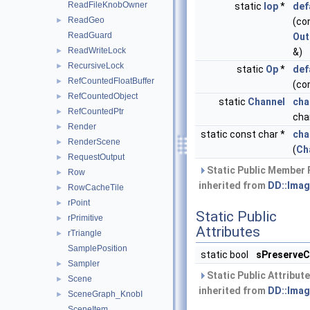
ReadFileKnobOwner
static
Iop
*
def
ReadGeo
►
(co
ReadGuard
Out
ReadWriteLock
►
&)
RecursiveLock
►
static
Op
*
def
RefCountedFloatBuffer
►
(co
RefCountedObject
►
static
Channel
cha
RefCountedPtr
►
cha
Render
►
static const char *
cha
RenderScene
►
(
Ch
RequestOutput
►
Static Public Member 
Row
►
inherited from
DD::Imag
RowCacheTile
►
rPoint
►
Static Public
rPrimitive
►
Attributes
rTriangle
►
SamplePosition
static bool
sPreserve
Sampler
►
Static Public Attribut
Scene
►
inherited from
DD::Imag
SceneGraph_KnobI
►
SceneItem