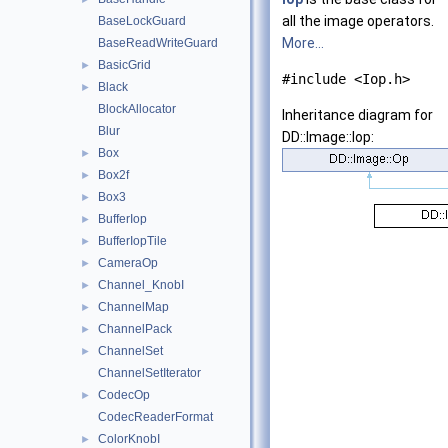
all the image operators.
BaseLockGuard
More...
BaseReadWriteGuard
BasicGrid
►
#include <Iop.h>
Black
►
BlockAllocator
Inheritance diagram for
Blur
DD::Image::Iop:
Box
►
Box2f
►
Box3
►
BufferIop
►
BufferIopTile
►
CameraOp
►
Channel_KnobI
►
ChannelMap
►
ChannelPack
►
ChannelSet
►
ChannelSetIterator
CodecOp
►
CodecReaderFormat
ColorKnobI
►