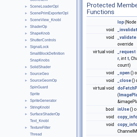
Protected Membe
SceneLoaderOpI
►
Functions
ScenePrimExporterOpI
►
SceneView_KnobI
►
Iop
(Node
ShaderOp
►
void
_invalida
ShapeKnob
►
void
_validate
ShutterControls
►
override
SignalLock
►
virtual void
_request
SmallBlockDefinition
r
, int
t
, Ch
SnapKnobs
count)
SolidShader
►
void
_open
() 
SourceGeo
►
void
_close
() 
SourceGeomOp
►
SpinGuard
virtual void
doFetchP
Sprite
(
ImagePl
SpriteGenerator
►
&imagePl
StringKnobI
►
bool
inUse
() c
SurfaceShaderOp
►
void
copy_inf
Text_KnobI
void
copy_inf
TextureFilter
►
ChannelM
Thread