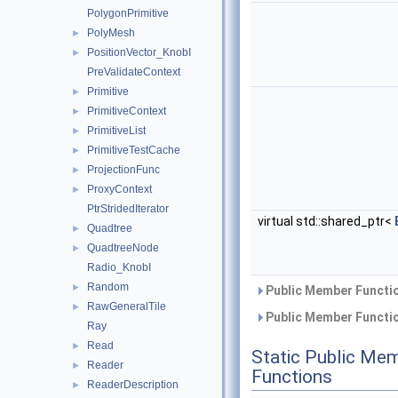
PolygonPrimitive
PolyMesh
►
PositionVector_KnobI
►
PreValidateContext
Primitive
►
PrimitiveContext
►
PrimitiveList
►
PrimitiveTestCache
►
ProjectionFunc
►
ProxyContext
►
PtrStridedIterator
virtual std::shared_ptr<
Quadtree
►
QuadtreeNode
►
Radio_KnobI
Random
►
Public Member Functio
RawGeneralTile
►
Public Member Functio
Ray
Read
►
Static Public Me
Reader
►
Functions
ReaderDescription
►